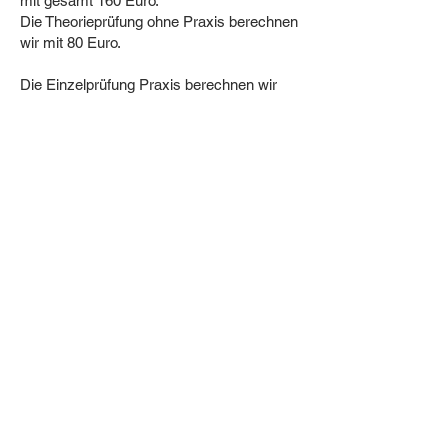
mit gesamt 160 Euro.
Die Theorieprüfung ohne Praxis berechnen
wir mit 80 Euro.
Die Einzelprüfung Praxis berechnen wir
mit 90 Euro, sofern die Theorie nicht bei
uns abgelegt worden ist.
Nähere Informationen über das
Niedersächsische Hundegesetz und die
aktuell geforderten Prüfungen finden Sie
auf
www.ml.niedersachsen.de
Vereinbaren Sie jetzt einen Termin
und
senden Sie uns eine Email an
hundeschule@hundezentrum-
elbmarsch.de
oder nutzen Sie das
Kontaktformular.
Wir melden uns schnellstmöglich zurück.
Impressum
Datenschutzhinweise
K
ontakt